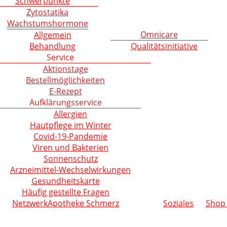
Schwerpunkte
Zytostatika
Wachstumshormone
Omnicare
Allgemein
Behandlung
Qualitätsinitiative
Service
Aktionstage
Bestellmöglichkeiten
E-Rezept
Aufklärungsservice
Allergien
Hautpflege im Winter
Covid-19-Pandemie
Viren und Bakterien
Sonnenschutz
Arzneimittel-Wechselwirkungen
Gesundheitskarte
Häufig gestellte Fragen
NetzwerkApotheke Schmerz
Soziales
Shop