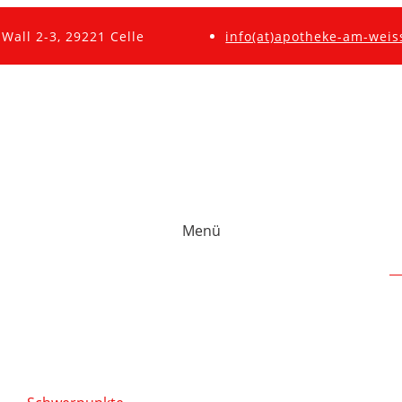
Wall 2-3, 29221 Celle
info(at)apotheke-am-weis
Menü