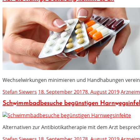
Wechselwirkungen minimieren und Handhabungen verein
Stefan Siewers
18. September 2017
8. August 2019
Arzneimi
Schwimmbadbesuche begünstigen Harnwegsinfe
Alternativen zur Antibiotikatherapie mit dem Arzt bespre
Stefan Siewers
18. September 2017
8. August 2019
Arzneimi