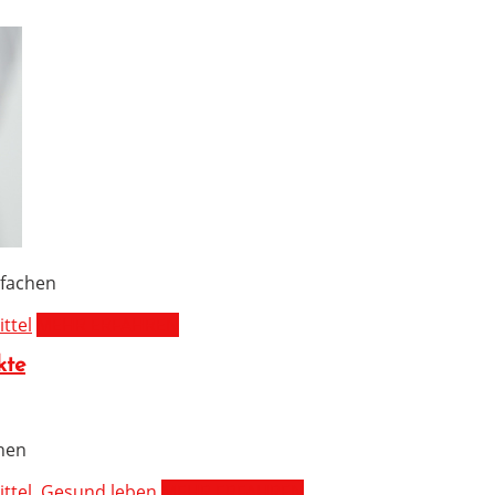
fachen
ttel
MEHR ERFAHREN
kte
chen
ttel
,
Gesund leben
MEHR ERFAHREN