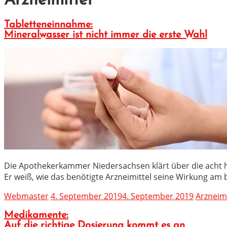
Arzneimittel
Tabletteneinnahme:
Mineralwasser ist nicht immer die erste Wahl
Die Apothekerkammer Niedersachsen klärt über die acht h
Er weiß, wie das benötigte Arzneimittel seine Wirkung am
Webmaster
4. September 2019
4. September 2019
Arzneimi
Medikamente:
Auf die richtige Dosierung kommt es an