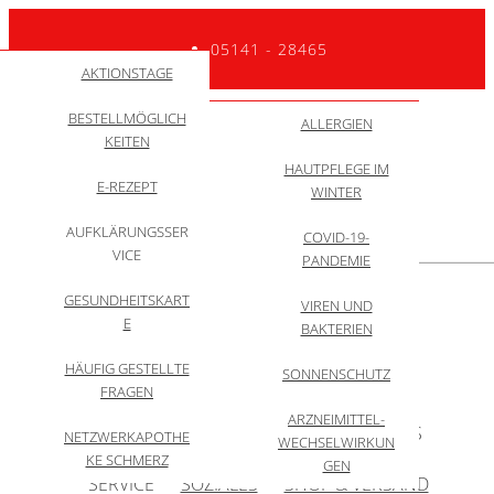
05141 - 28465
GESUNDHEITSNEW
QUALITÄTSINITIATI
AKTIONSTAGE
ZYTOSTATIKA
TEAM
VE
S
BESTELLMÖGLICH
WACHSTUMSHOR
RUNDGANG
DARMSPIEGELUNG:
ALLGEMEIN
ALLERGIEN
ANWENDUNGSVID
KEITEN
MONE
ZU 99% KEIN
EOS
HAUTPFLEGE IM
BEHANDLUNG
KREBS
E-REZEPT
WINTER
BERUFSBILD
APPZUMARZT
AUFKLÄRUNGSSER
COVID-19-
DARMKREBSMONA
VICE
SELBSTTEST
PANDEMIE
T
GESUNDHEITSKART
INFORMATIONEN
VIREN UND
Menü
HYGIENEMASSNAHM
E
FÜR ANGEHÖRIGE
BAKTERIEN
EN
HÄUFIG GESTELLTE
SONNENSCHUTZ
10 MYTHEN
START
ÜBER UNS
LEISTUNGEN
THEMEN
FRAGEN
ARZNEIMITTEL-
SCHWERPUNKTE
OMNICARE
INFOS
NETZWERKAPOTHE
WECHSELWIRKUN
KE SCHMERZ
GEN
SERVICE
SOZIALES
SHOP & VERSAND