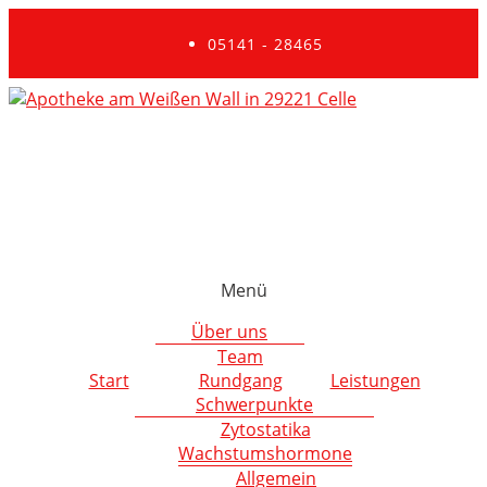
05141 - 28465
Menü
Über uns
Team
Start
Rundgang
Leistungen
Schwerpunkte
Zytostatika
Wachstumshormone
Allgemein