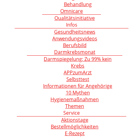
Behandlung
Omnicare
Qualitätsinitiative
Infos
Gesundheitsnews
Anwendungsvideos
Berufsbild
Darmkrebsmonat
Darmspiegelung: Zu 99% kein
Krebs
APPzumArzt
Selbsttest
Informationen für Angehörige
10 Mythen
Hygienemaßnahmen
Themen
Service
Aktionstage
Bestellmöglichkeiten
E-Rezept