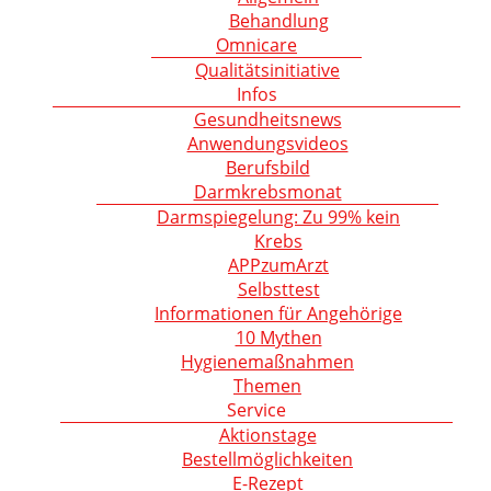
Behandlung
Omnicare
Qualitätsinitiative
Infos
Gesundheitsnews
Anwendungsvideos
Berufsbild
Darmkrebsmonat
Darmspiegelung: Zu 99% kein
Krebs
APPzumArzt
Selbsttest
Informationen für Angehörige
10 Mythen
Hygienemaßnahmen
Themen
Service
Aktionstage
Bestellmöglichkeiten
E-Rezept