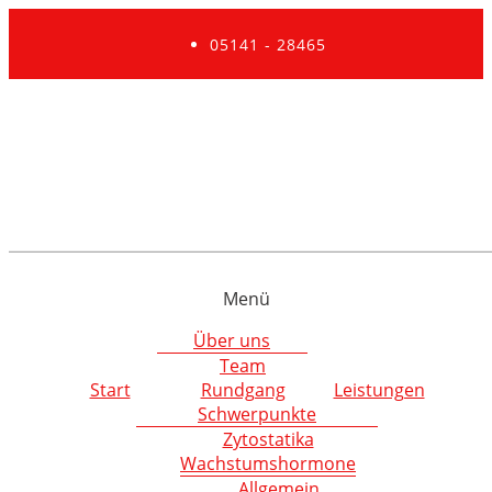
05141 - 28465
Menü
Über uns
Team
Start
Rundgang
Leistungen
Schwerpunkte
Zytostatika
Wachstumshormone
Allgemein