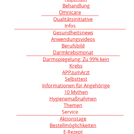
Behandlung
Omnicare
Qualitätsinitiative
Infos
Gesundheitsnews
Anwendungsvideos
Berufsbild
Darmkrebsmonat
Darmspiegelung: Zu 99% kein
Krebs
APPzumArzt
Selbsttest
Informationen für Angehörige
10 Mythen
Hygienemaßnahmen
Themen
Service
Aktionstage
Bestellmöglichkeiten
E-Rezept