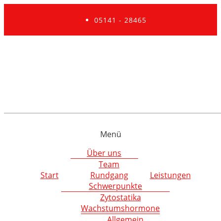
05141 - 28465
Menü
Über uns
Team
Start
Rundgang
Leistungen
Schwerpunkte
Zytostatika
Wachstumshormone
Allgemein