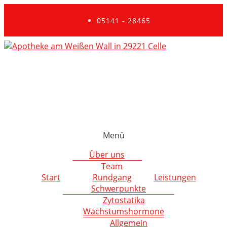
05141 - 28465
Menü
Über uns
Team
Start
Rundgang
Leistungen
Schwerpunkte
Zytostatika
Wachstumshormone
Allgemein