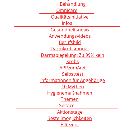
Behandlung
Omnicare
Qualitätsinitiative
Infos
Gesundheitsnews
Anwendungsvideos
Berufsbild
Darmkrebsmonat
Darmspiegelung: Zu 99% kein
Krebs
APPzumArzt
Selbsttest
Informationen für Angehörige
10 Mythen
Hygienemaßnahmen
Themen
Service
Aktionstage
Bestellmöglichkeiten
E-Rezept