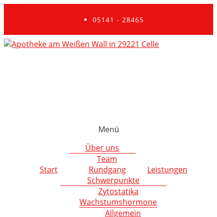
05141 - 28465
Menü
Über uns
Team
Start
Rundgang
Leistungen
Schwerpunkte
Zytostatika
Wachstumshormone
Allgemein