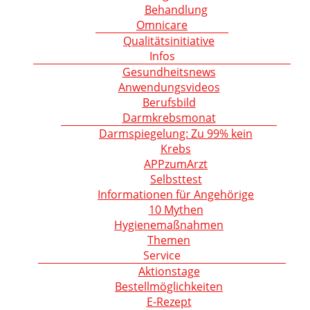
Behandlung
Omnicare
Qualitätsinitiative
Infos
Gesundheitsnews
Anwendungsvideos
Berufsbild
Darmkrebsmonat
Darmspiegelung: Zu 99% kein
Krebs
APPzumArzt
Selbsttest
Informationen für Angehörige
10 Mythen
Hygienemaßnahmen
Themen
Service
Aktionstage
Bestellmöglichkeiten
E-Rezept