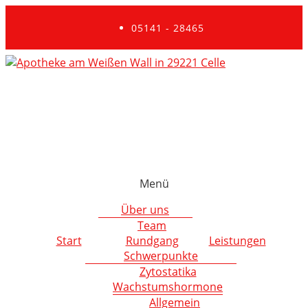
05141 - 28465
Menü
Über uns
Team
Start
Rundgang
Leistungen
Schwerpunkte
Zytostatika
Wachstumshormone
Allgemein