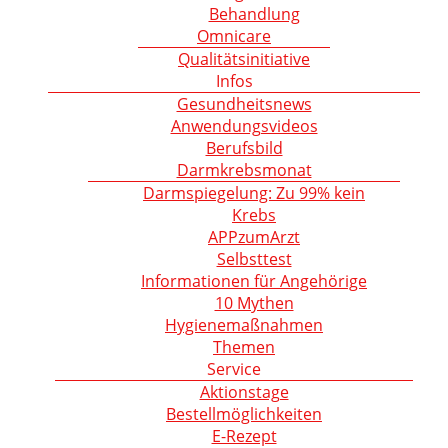
Behandlung
Omnicare
Qualitätsinitiative
Infos
Gesundheitsnews
Anwendungsvideos
Berufsbild
Darmkrebsmonat
Darmspiegelung: Zu 99% kein
Krebs
APPzumArzt
Selbsttest
Informationen für Angehörige
10 Mythen
Hygienemaßnahmen
Themen
Service
Aktionstage
Bestellmöglichkeiten
E-Rezept