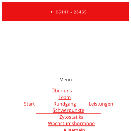
05141 - 28465
Menü
Über uns
Team
Start
Rundgang
Leistungen
Schwerpunkte
Zytostatika
Wachstumshormone
Allgemein