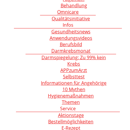
Behandlung
Omnicare
Qualitätsinitiative
Infos
Gesundheitsnews
Anwendungsvideos
Berufsbild
Darmkrebsmonat
Darmspiegelung: Zu 99% kein
Krebs
APPzumArzt
Selbsttest
Informationen für Angehörige
10 Mythen
Hygienemaßnahmen
Themen
Service
Aktionstage
Bestellmöglichkeiten
E-Rezept