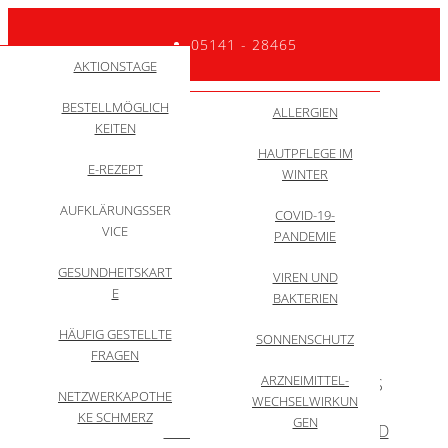
05141 - 28465
GESUNDHEITSNEW
QUALITÄTSINITIATI
AKTIONSTAGE
ZYTOSTATIKA
TEAM
VE
S
BESTELLMÖGLICH
WACHSTUMSHOR
RUNDGANG
DARMSPIEGELUNG:
ALLGEMEIN
ALLERGIEN
ANWENDUNGSVID
KEITEN
MONE
ZU 99% KEIN
EOS
HAUTPFLEGE IM
BEHANDLUNG
KREBS
E-REZEPT
WINTER
BERUFSBILD
APPZUMARZT
AUFKLÄRUNGSSER
COVID-19-
DARMKREBSMONA
VICE
SELBSTTEST
PANDEMIE
T
GESUNDHEITSKART
Menü
INFORMATIONEN
VIREN UND
HYGIENEMASSNAHM
E
FÜR ANGEHÖRIGE
BAKTERIEN
EN
HÄUFIG GESTELLTE
START
ÜBER UNS
LEISTUNGEN
SONNENSCHUTZ
10 MYTHEN
THEMEN
FRAGEN
ARZNEIMITTEL-
SCHWERPUNKTE
OMNICARE
INFOS
NETZWERKAPOTHE
WECHSELWIRKUN
KE SCHMERZ
GEN
SERVICE
SOZIALES
SHOP & VERSAND