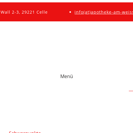
Wall 2-3, 29221 Celle
info(at)apotheke-am-weis
Menü