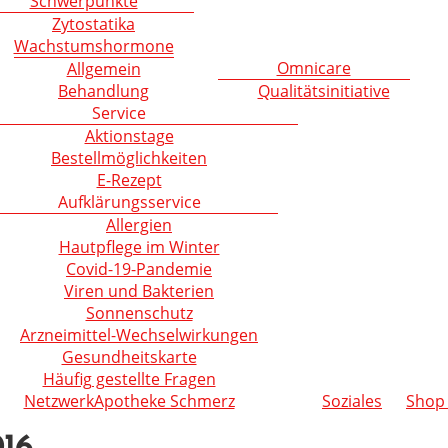
Schwerpunkte
Zytostatika
Wachstumshormone
Omnicare
Allgemein
Behandlung
Qualitätsinitiative
Service
Aktionstage
Bestellmöglichkeiten
E-Rezept
Aufklärungsservice
Allergien
Hautpflege im Winter
Covid-19-Pandemie
Viren und Bakterien
Sonnenschutz
Arzneimittel-Wechselwirkungen
Gesundheitskarte
Häufig gestellte Fragen
NetzwerkApotheke Schmerz
Soziales
Shop