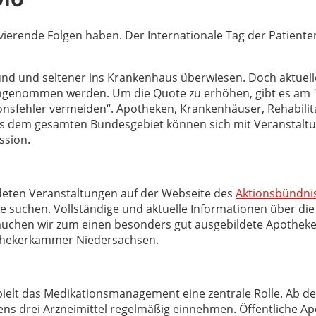
016
rende Folgen haben. Der Internationale Tag der Patientens
nd und seltener ins Krankenhaus überwiesen. Doch aktuelle
enommen werden. Um die Quote zu erhöhen, gibt es am 17
sfehler vermeiden“. Apotheken, Krankenhäuser, Rehabilita
dem gesamten Bundesgebiet können sich mit Veranstaltung
ssion.
ldeten Veranstaltungen auf der Webseite des
Aktionsbündnis
ähe suchen. Vollständige und aktuelle Informationen über d
brauchen wir zum einen besonders gut ausgebildete Apothek
pothekerkammer Niedersachsen.
spielt das Medikationsmanagement eine zentrale Rolle. Ab d
ns drei Arzneimittel regelmäßig einnehmen. Öffentliche Apo