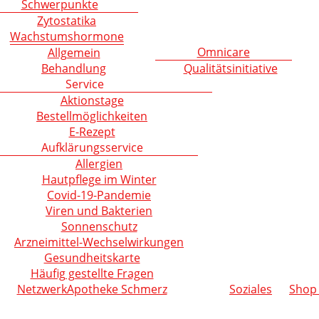
Schwerpunkte
Zytostatika
Wachstumshormone
Omnicare
Allgemein
Behandlung
Qualitätsinitiative
Service
Aktionstage
Bestellmöglichkeiten
E-Rezept
Aufklärungsservice
Allergien
Hautpflege im Winter
Covid-19-Pandemie
Viren und Bakterien
Sonnenschutz
Arzneimittel-Wechselwirkungen
Gesundheitskarte
Häufig gestellte Fragen
NetzwerkApotheke Schmerz
Soziales
Shop