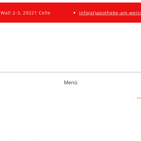
Wall 2-3, 29221 Celle
info(at)apotheke-am-weis
Menü