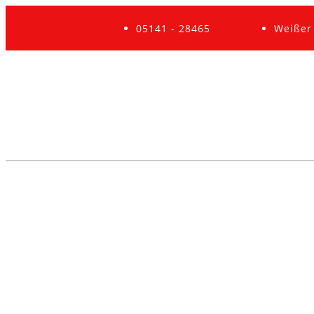
05141 - 28465
Weißer 