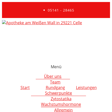
05141 - 28465
Menü
Über uns
Team
Start
Rundgang
Leistungen
Schwerpunkte
Zytostatika
Wachstumshormone
Allgemein