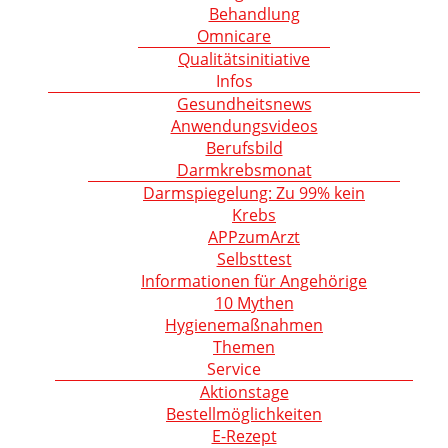
Behandlung
Omnicare
Qualitätsinitiative
Infos
Gesundheitsnews
Anwendungsvideos
Berufsbild
Darmkrebsmonat
Darmspiegelung: Zu 99% kein
Krebs
APPzumArzt
Selbsttest
Informationen für Angehörige
10 Mythen
Hygienemaßnahmen
Themen
Service
Aktionstage
Bestellmöglichkeiten
E-Rezept