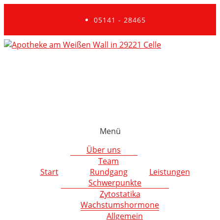
05141 - 28465
Menü
Über uns
Team
Start
Rundgang
Leistungen
Schwerpunkte
Zytostatika
Wachstumshormone
Allgemein