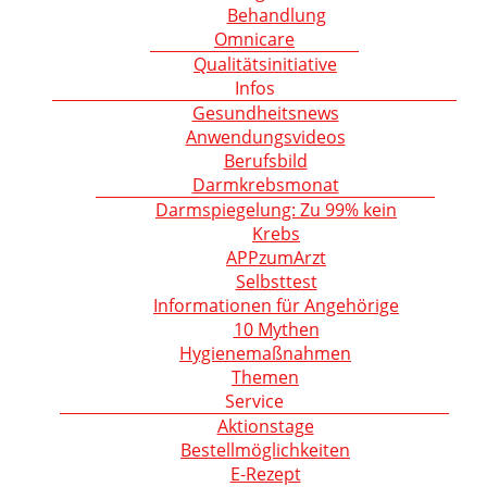
Behandlung
Omnicare
Qualitätsinitiative
Infos
Gesundheitsnews
Anwendungsvideos
Berufsbild
Darmkrebsmonat
Darmspiegelung: Zu 99% kein
Krebs
APPzumArzt
Selbsttest
Informationen für Angehörige
10 Mythen
Hygienemaßnahmen
Themen
Service
Aktionstage
Bestellmöglichkeiten
E-Rezept