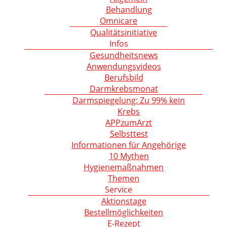
Behandlung
Omnicare
Qualitätsinitiative
Infos
Gesundheitsnews
Anwendungsvideos
Berufsbild
Darmkrebsmonat
Darmspiegelung: Zu 99% kein
Krebs
APPzumArzt
Selbsttest
Informationen für Angehörige
10 Mythen
Hygienemaßnahmen
Themen
Service
Aktionstage
Bestellmöglichkeiten
E-Rezept