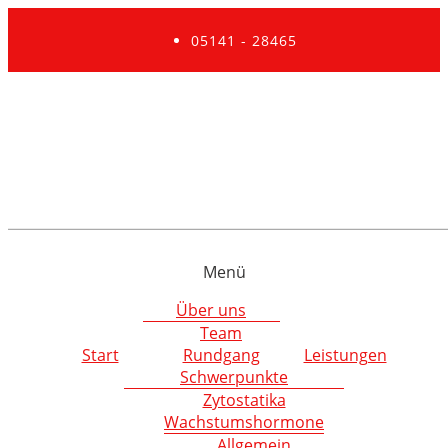
05141 - 28465
Menü
Über uns
Team
Start
Rundgang
Leistungen
Schwerpunkte
Zytostatika
Wachstumshormone
Allgemein