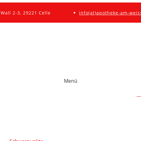
Wall 2-3, 29221 Celle
info(at)apotheke-am-weis
Menü