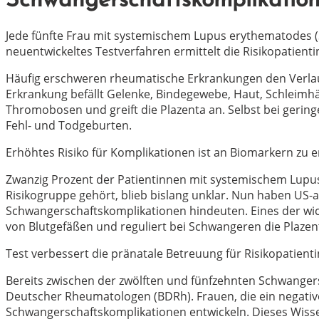
Schwangerschaftskomplikatio
Jede fünfte Frau mit systemischem Lupus erythematodes 
neuentwickeltes Testverfahren ermittelt die Risikopatient
Häufig erschweren rheumatische Erkrankungen den Verlauf
Erkrankung befällt Gelenke, Bindegewebe, Haut, Schleimh
Thromobosen und greift die Plazenta an. Selbst bei gerin
Fehl- und Todgeburten.
Erhöhtes Risiko für Komplikationen ist an Biomarkern zu 
Zwanzig Prozent der Patientinnen mit systemischem Lupus 
Risikogruppe gehört, blieb bislang unklar. Nun haben US-
Schwangerschaftskomplikationen hindeuten. Eines der wich
von Blutgefäßen und reguliert bei Schwangeren die Plazen
Test verbessert die pränatale Betreuung für Risikopatient
Bereits zwischen der zwölften und fünfzehnten Schwangersc
Deutscher Rheumatologen (BDRh). Frauen, die ein negative
Schwangerschaftskomplikationen entwickeln. Dieses Wissen 