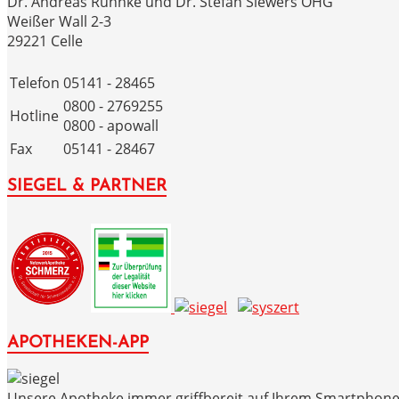
Dr. Andreas Ruhnke und Dr. Stefan Siewers OHG
Weißer Wall 2-3
29221 Celle
Telefon
05141 - 28465
0800 - 2769255
Hotline
0800 - apowall
Fax
05141 - 28467
SIEGEL & PARTNER
APOTHEKEN-APP
Unsere Apotheke immer griffbereit auf Ihrem Smartphone