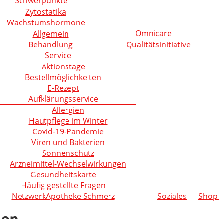
Schwerpunkte
Zytostatika
Wachstumshormone
Omnicare
Allgemein
Behandlung
Qualitätsinitiative
Service
Aktionstage
Bestellmöglichkeiten
E-Rezept
Aufklärungsservice
Allergien
Hautpflege im Winter
Covid-19-Pandemie
Viren und Bakterien
Sonnenschutz
Arzneimittel-Wechselwirkungen
Gesundheitskarte
Häufig gestellte Fragen
NetzwerkApotheke Schmerz
Soziales
Shop