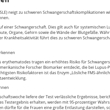
nen
(SLE) neigt zu schweren Schwangerschaftskomplikationen w
innen.
 einer Schwangerschaft. Dies gilt auch für systemischen L
äute, Organe, Gehirn sowie die Wände der Blutgefäße. Wäh
ger Krankheitsaktivität führt dies zu schweren Schwangersc
erkennen
erythematodes tragen ein erhöhtes Risiko für Schwangersch
amerikanische Forscher Biomarker entdeckt, die bei Lupus-P
tigsten Risikofaktoren ist das Enzym „Lösliche FMS-ähnlich
taentwicklung.
innen
haftswoche liefere der Test verlässliche Ergebnisse, beric
s Testergebnis erhalten, werden mit 95-prozentiger Wahrsc
dürfte für die Frauen eine große Entlastung darstellen, so