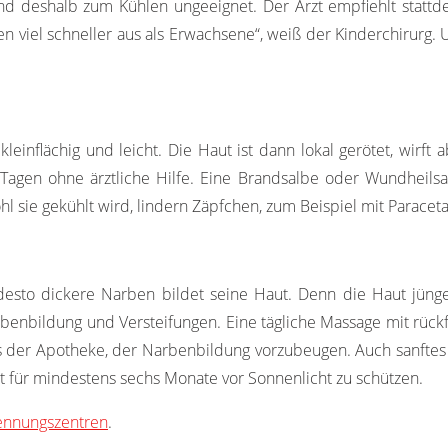
ind deshalb zum Kühlen ungeeignet. Der Arzt empfiehlt stattd
en viel schneller aus als Erwachsene“, weiß der Kinderchirurg.
 kleinflächig und leicht. Die Haut ist dann lokal gerötet, wirft
agen ohne ärztliche Hilfe. Eine Brandsalbe oder Wundheilsalb
hl sie gekühlt wird, lindern Zäpfchen, zum Beispiel mit Parace
 desto dickere Narben bildet seine Haut. Denn die Haut jüng
rbenbildung und Versteifungen. Eine tägliche Massage mit rüc
 aus der Apotheke, der Narbenbildung vorzubeugen. Auch sanfte
 für mindestens sechs Monate vor Sonnenlicht zu schützen.
ennungszentren
.