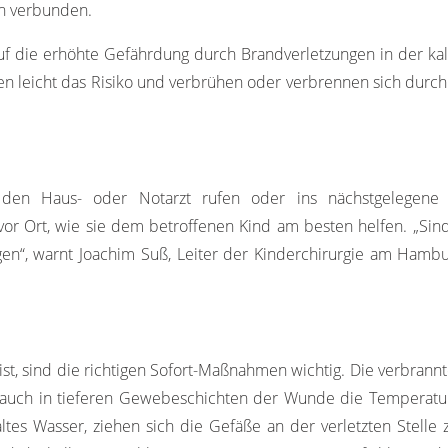
n verbunden.
auf die erhöhte Gefährdung durch Brandverletzungen in der kal
en leicht das Risiko und verbrühen oder verbrennen sich durc
 den Haus- oder Notarzt rufen oder ins nächstgelegene K
 vor Ort, wie sie dem betroffenen Kind am besten helfen. „Si
ngen“, warnt Joachim Suß, Leiter der Kinderchirurgie am Ham
t ist, sind die richtigen Sofort-Maßnahmen wichtig. Die verbran
auch in tieferen Gewebeschichten der Wunde die Temperatur s
tes Wasser, ziehen sich die Gefäße an der verletzten Stell