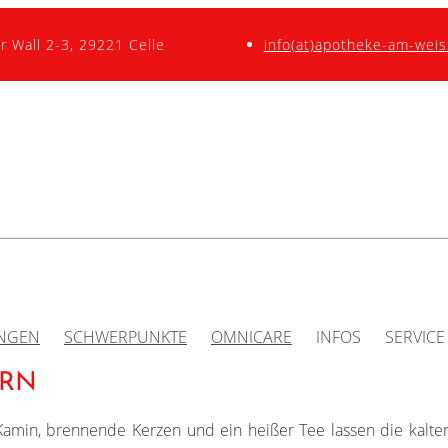
r Wall 2-3, 29221 Celle
info(at)apotheke-am-weis
UNGEN
SCHWERPUNKTE
OMNICARE
INFOS
SERVICE
ERN
Kamin, brennende Kerzen und ein heißer Tee lassen die kalte