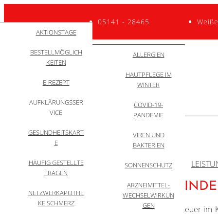
05141 - 28465
Weiße
GESUNDHEITSNEW
QUALITÄTSINITIATI
AKTIONSTAGE
ZYTOSTATIKA
TEAM
VE
S
BESTELLMÖGLICH
WACHSTUMSHOR
RUNDGANG
DARMSPIEGELUNG:
ALLGEMEIN
ALLERGIEN
ANWENDUNGSVID
KEITEN
MONE
ZU 99% KEIN
EOS
HAUTPFLEGE IM
BEHANDLUNG
KREBS
E-REZEPT
WINTER
BERUFSBILD
APPZUMARZT
AUFKLÄRUNGSSER
COVID-19-
DARMKREBSMONA
VICE
SELBSTTEST
PANDEMIE
T
GESUNDHEITSKART
Menü
INFORMATIONEN
VIREN UND
HYGIENEMASSNAHM
E
FÜR ANGEHÖRIGE
BAKTERIEN
EN
HÄUFIG GESTELLTE
START
ÜBER UNS
LEIST
SONNENSCHUTZ
10 MYTHEN
THEMEN
FRAGEN
VERBRENNUNGEN BEI KIND
ARZNEIMITTEL-
NETZWERKAPOTHE
WECHSELWIRKUN
KE SCHMERZ
GEN
Im Winter wird es zu Hause gemütlich. Ein Feuer im 