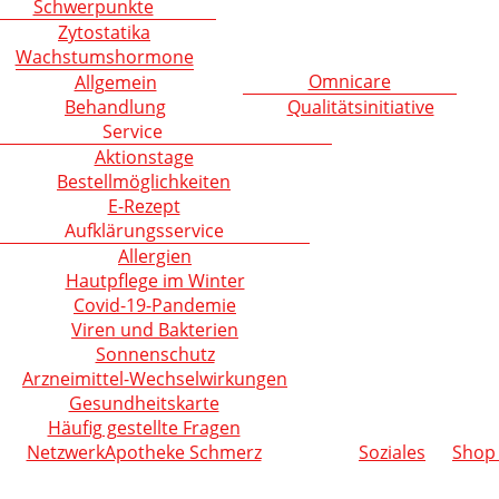
Schwerpunkte
Zytostatika
Wachstumshormone
Omnicare
Allgemein
Behandlung
Qualitätsinitiative
Service
Aktionstage
Bestellmöglichkeiten
E-Rezept
Aufklärungsservice
Allergien
Hautpflege im Winter
Covid-19-Pandemie
Viren und Bakterien
Sonnenschutz
Arzneimittel-Wechselwirkungen
Gesundheitskarte
Häufig gestellte Fragen
NetzwerkApotheke Schmerz
Soziales
Shop