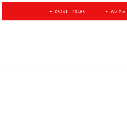
05141 - 28465
Weißer 