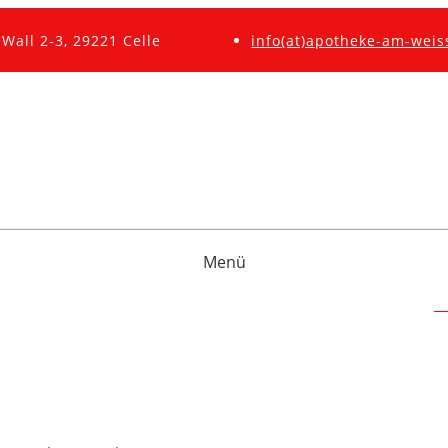
Wall 2-3, 29221 Celle
info(at)apotheke-am-weis
Menü