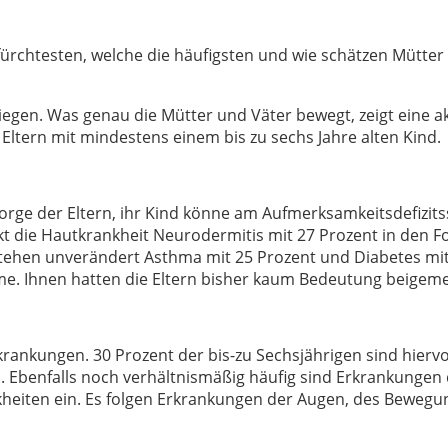
fürchtesten, welche die häufigsten und wie schätzen Mütter
liegen. Was genau die Mütter und Väter bewegt, zeigt eine ak
Eltern mit mindestens einem bis zu sechs Jahre alten Kind.
Sorge der Eltern, ihr Kind könne am Aufmerksamkeitsdefizi
kt die Hautkrankheit Neurodermitis mit 27 Prozent in den 
e stehen unverändert Asthma mit 25 Prozent und Diabetes mi
e. Ihnen hatten die Eltern bisher kaum Bedeutung beigem
ankungen. 30 Prozent der bis-zu Sechsjährigen sind hiervon
. Ebenfalls noch verhältnismäßig häufig sind Erkrankunge
nkheiten ein. Es folgen Erkrankungen der Augen, des Beweg