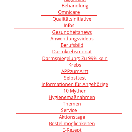
Behandlung
Omnicare
Qualitätsinitiative
Infos
Gesundheitsnews
Anwendungsvideos
Berufsbild
Darmkrebsmonat
Darmspiegelung: Zu 99% kein
Krebs
APPzumArzt
Selbsttest
Informationen für Angehörige
10 Mythen
Hygienemaßnahmen
Themen
Service
Aktionstage
Bestellmöglichkeiten
E-Rezept