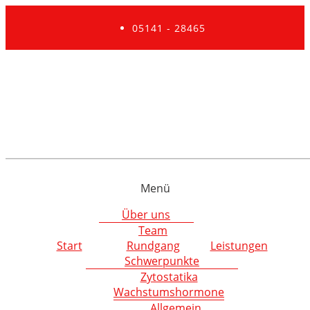
05141 - 28465
Menü
Über uns
Team
Start
Rundgang
Leistungen
Schwerpunkte
Zytostatika
Wachstumshormone
Allgemein