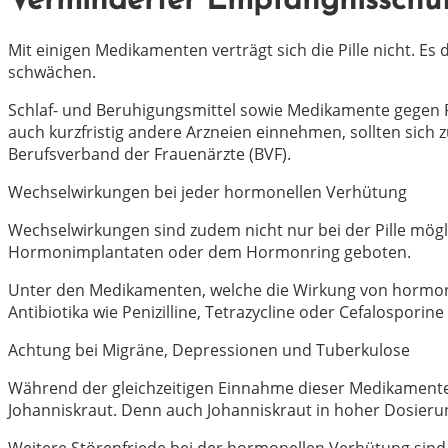
Verminderter Empfängnisschu
Mit einigen Medikamenten verträgt sich die Pille nicht. 
schwächen.
Schlaf- und Beruhigungsmittel sowie Medikamente gegen P
auch kurzfristig andere Arzneien einnehmen, sollten sich
Berufsverband der Frauenärzte (BVF).
Wechselwirkungen bei jeder hormonellen Verhütung
Wechselwirkungen sind zudem nicht nur bei der Pille mögl
Hormonimplantaten oder dem Hormonring geboten.
Unter den Medikamenten, welche die Wirkung von hormone
Antibiotika wie Penizilline, Tetrazycline oder Cefalospor
Achtung bei Migräne, Depressionen und Tuberkulose
Während der gleichzeitigen Einnahme dieser Medikamente un
Johanniskraut. Denn auch Johanniskraut in hoher Dosier
Weitere Störenfriede bei der hormonellen Verhütung sind