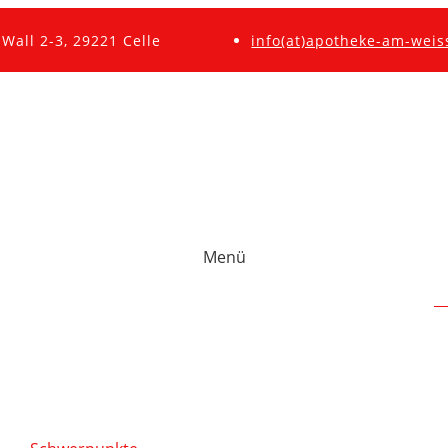
Wall 2-3, 29221 Celle
info(at)apotheke-am-weis
Menü