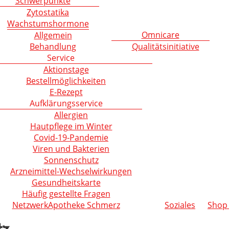
Schwerpunkte
Zytostatika
Wachstumshormone
Omnicare
Allgemein
Behandlung
Qualitätsinitiative
Service
Aktionstage
Bestellmöglichkeiten
E-Rezept
Aufklärungsservice
Allergien
Hautpflege im Winter
Covid-19-Pandemie
Viren und Bakterien
Sonnenschutz
Arzneimittel-Wechselwirkungen
Gesundheitskarte
Häufig gestellte Fragen
NetzwerkApotheke Schmerz
Soziales
Shop