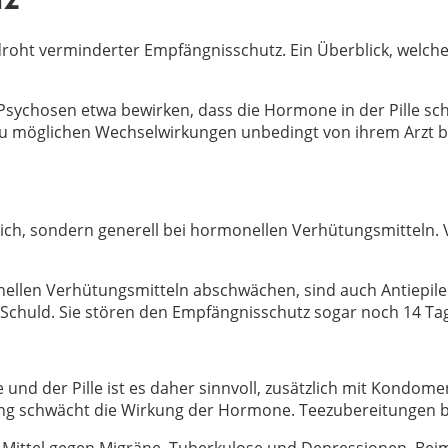
tz
Es droht verminderter Empfängnisschutz. Ein Überblick, we
sychosen etwa bewirken, dass die Hormone in der Pille sch
 zu möglichen Wechselwirkungen unbedingt von ihrem Arzt be
ich, sondern generell bei hormonellen Verhütungsmitteln. V
llen Verhütungsmitteln abschwächen, sind auch Antiepilep
ine Schuld. Sie stören den Empfängnisschutz sogar noch 14 T
d der Pille ist es daher sinnvoll, zusätzlich mit Kondomen
ung schwächt die Wirkung der Hormone. Teezubereitungen 
 Mittel gegen Migräne, Tuberkulose und Depressionen. Bei