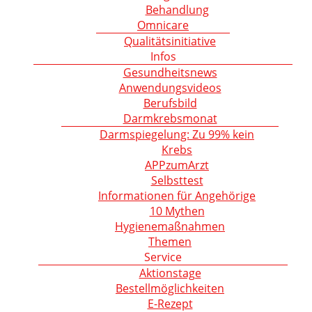
Behandlung
Omnicare
Qualitätsinitiative
Infos
Gesundheitsnews
Anwendungsvideos
Berufsbild
Darmkrebsmonat
Darmspiegelung: Zu 99% kein
Krebs
APPzumArzt
Selbsttest
Informationen für Angehörige
10 Mythen
Hygienemaßnahmen
Themen
Service
Aktionstage
Bestellmöglichkeiten
E-Rezept