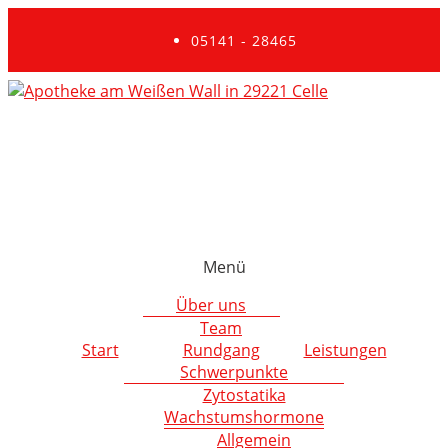
05141 - 28465
Menü
Über uns
Team
Start
Rundgang
Leistungen
Schwerpunkte
Zytostatika
Wachstumshormone
Allgemein