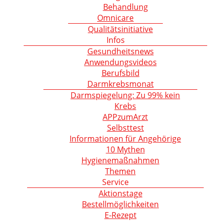
Behandlung
Omnicare
Qualitätsinitiative
Infos
Gesundheitsnews
Anwendungsvideos
Berufsbild
Darmkrebsmonat
Darmspiegelung: Zu 99% kein
Krebs
APPzumArzt
Selbsttest
Informationen für Angehörige
10 Mythen
Hygienemaßnahmen
Themen
Service
Aktionstage
Bestellmöglichkeiten
E-Rezept