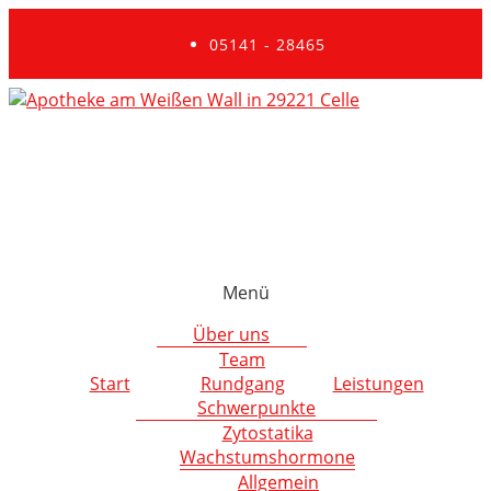
05141 - 28465
Menü
Über uns
Team
Start
Rundgang
Leistungen
Schwerpunkte
Zytostatika
Wachstumshormone
Allgemein