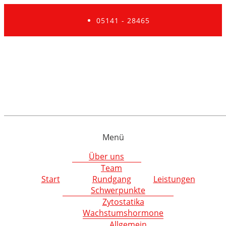
05141 - 28465
Menü
Über uns
Team
Start
Rundgang
Leistungen
Schwerpunkte
Zytostatika
Wachstumshormone
Allgemein