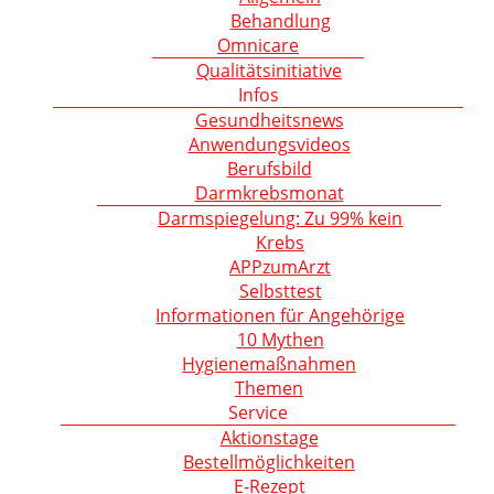
Behandlung
Omnicare
Qualitätsinitiative
Infos
Gesundheitsnews
Anwendungsvideos
Berufsbild
Darmkrebsmonat
Darmspiegelung: Zu 99% kein
Krebs
APPzumArzt
Selbsttest
Informationen für Angehörige
10 Mythen
Hygienemaßnahmen
Themen
Service
Aktionstage
Bestellmöglichkeiten
E-Rezept