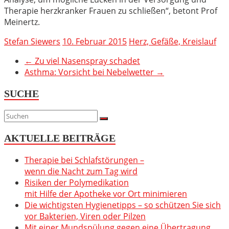
Therapie herzkranker Frauen zu schließen“, betont Prof
Meinertz.
Stefan Siewers
10. Februar 2015
Herz, Gefäße, Kreislauf
←
Zu viel Nasenspray schadet
Asthma: Vorsicht bei Nebelwetter
→
SUCHE
AKTUELLE BEITRÄGE
Therapie bei Schlafstörungen –
wenn die Nacht zum Tag wird
Risiken der Polymedikation
mit Hilfe der Apotheke vor Ort minimieren
Die wichtigsten Hygienetipps – so schützen Sie sich
vor Bakterien, Viren oder Pilzen
Mit einer Mundspülung gegen eine Übertragung