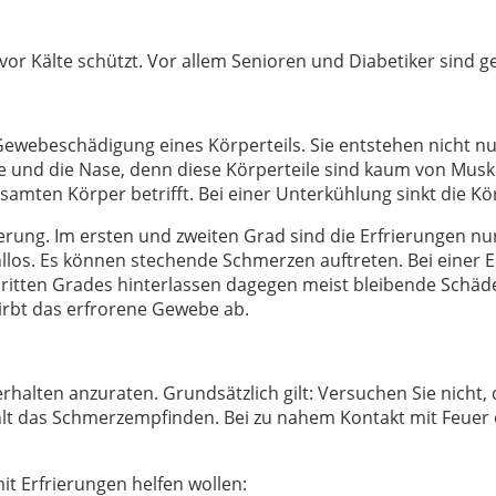
r Kälte schützt. Vor allem Senioren und Diabetiker sind gefä
 Gewebeschädigung eines Körperteils. Sie entstehen nicht
üße und die Nase, denn diese Körperteile sind kaum von Mus
esamten Körper betrifft. Bei einer Unterkühlung sinkt die 
ng. Im ersten und zweiten Grad sind die Erfrierungen nur o
hllos. Es können stechende Schmerzen auftreten. Bei einer E
 dritten Grades hinterlassen dagegen meist bleibende Schäde
irbt das erfrorene Gewebe ab.
erhalten anzuraten. Grundsätzlich gilt: Versuchen Sie nicht
hlt das Schmerzempfinden. Bei zu nahem Kontakt mit Feu
t Erfrierungen helfen wollen: