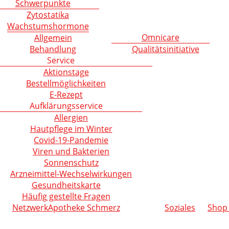
Schwerpunkte
Zytostatika
Wachstumshormone
Omnicare
Allgemein
Behandlung
Qualitätsinitiative
Service
Aktionstage
Bestellmöglichkeiten
E-Rezept
Aufklärungsservice
Allergien
Hautpflege im Winter
Covid-19-Pandemie
Viren und Bakterien
Sonnenschutz
Arzneimittel-Wechselwirkungen
Gesundheitskarte
Häufig gestellte Fragen
NetzwerkApotheke Schmerz
Soziales
Shop