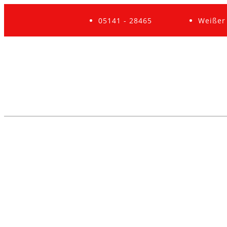
05141 - 28465
Weißer 