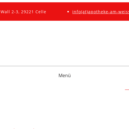
Wall 2-3, 29221 Celle
info(at)apotheke-am-weis
Menü