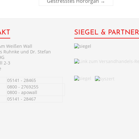
Gestresstes Hörorgan
→
AKT
SIEGEL & PARTNE
Am Weißen Wall
s Ruhnke und Dr. Stefan
HG
l 2-3
e
05141 - 28465
0800 - 2769255
0800 - apowall
05141 - 28467