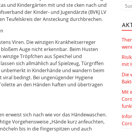
Kitas und Kindergärten mit und ste cken nach und
ufsverband der Kinder- und Jugendärzte (BVKJ LV
den Teufelskreis der Ansteckung durchbrechen.
AK
en
Ther
tens Viren. Die winzigen Krankheitserreger
wenn
t bloßem Auge nicht erkennbar. Beim Husten
in winzige Tröpfchen aus Speichel und
Risi
ssen sich allmählich auf Spielzeug, Türgriffen
mit 
sie unbemerkt in Kinderhände und wandern beim
Die 
t viral bedingt. Bei ungenügender Hygiene
Bakt
Toilette an den Händen haften und übertragen
Mit 
Coro
funk
ren erweist sich nach wie vor das Händewaschen.
Info
richtige Vorgehensweise „Hände kurz anfeuchten,
Coro
nöcheln bis in die Fingerspitzen und auch