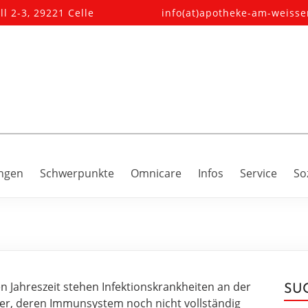
l 2-3, 29221 Celle
info(at)apotheke-am-weisse
ungen
Schwerpunkte
Omnicare
Infos
Service
So
n Jahreszeit stehen Infektionskrankheiten an der
SU
er, deren Immunsystem noch nicht vollständig