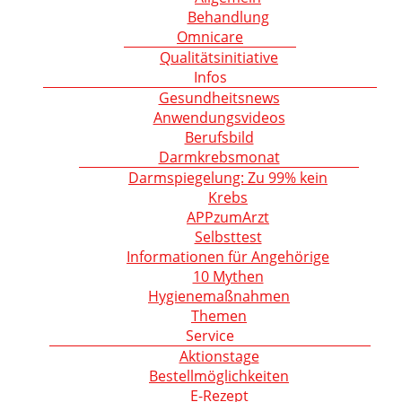
Behandlung
Omnicare
Qualitätsinitiative
Infos
Gesundheitsnews
Anwendungsvideos
Berufsbild
Darmkrebsmonat
Darmspiegelung: Zu 99% kein
Krebs
APPzumArzt
Selbsttest
Informationen für Angehörige
10 Mythen
Hygienemaßnahmen
Themen
Service
Aktionstage
Bestellmöglichkeiten
E-Rezept