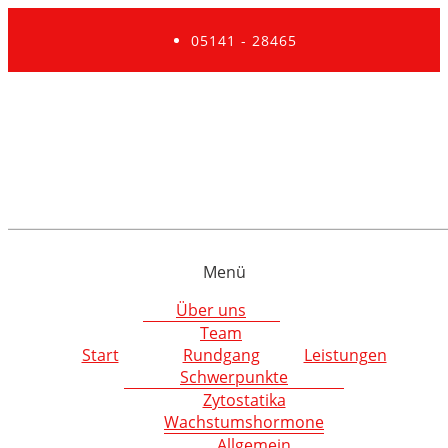
05141 - 28465
Menü
Über uns
Team
Start
Rundgang
Leistungen
Schwerpunkte
Zytostatika
Wachstumshormone
Allgemein