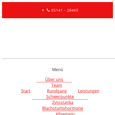
05141 - 28465
Menü
Über uns
Team
Start
Rundgang
Leistungen
Schwerpunkte
Zytostatika
Wachstumshormone
Allgemein