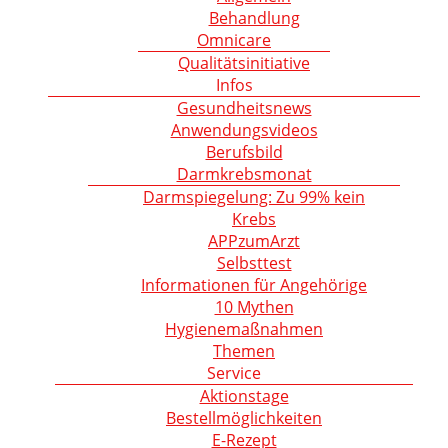
Behandlung
Omnicare
Qualitätsinitiative
Infos
Gesundheitsnews
Anwendungsvideos
Berufsbild
Darmkrebsmonat
Darmspiegelung: Zu 99% kein
Krebs
APPzumArzt
Selbsttest
Informationen für Angehörige
10 Mythen
Hygienemaßnahmen
Themen
Service
Aktionstage
Bestellmöglichkeiten
E-Rezept