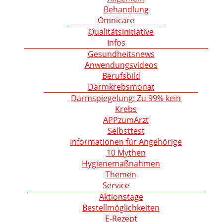
Behandlung
Omnicare
Qualitätsinitiative
Infos
Gesundheitsnews
Anwendungsvideos
Berufsbild
Darmkrebsmonat
Darmspiegelung: Zu 99% kein
Krebs
APPzumArzt
Selbsttest
Informationen für Angehörige
10 Mythen
Hygienemaßnahmen
Themen
Service
Aktionstage
Bestellmöglichkeiten
E-Rezept