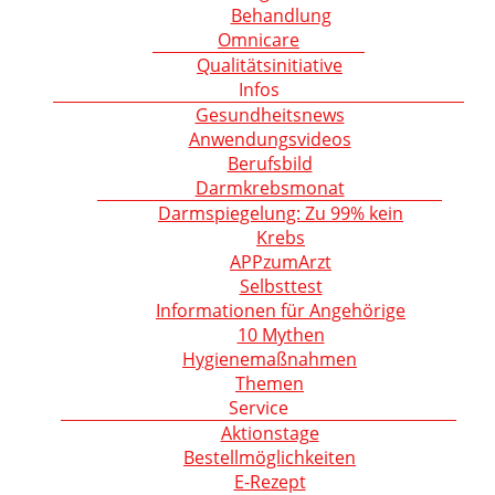
Behandlung
Omnicare
Qualitätsinitiative
Infos
Gesundheitsnews
Anwendungsvideos
Berufsbild
Darmkrebsmonat
Darmspiegelung: Zu 99% kein
Krebs
APPzumArzt
Selbsttest
Informationen für Angehörige
10 Mythen
Hygienemaßnahmen
Themen
Service
Aktionstage
Bestellmöglichkeiten
E-Rezept