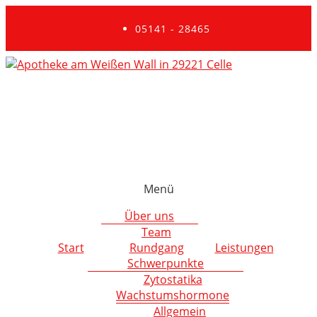
05141 - 28465
Menü
Über uns
Team
Start
Rundgang
Leistungen
Schwerpunkte
Zytostatika
Wachstumshormone
Allgemein