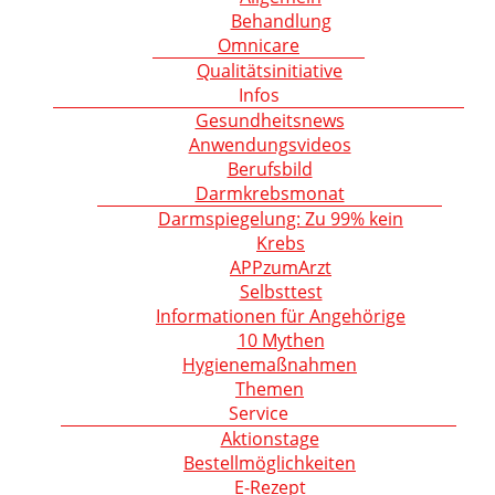
Behandlung
Omnicare
Qualitätsinitiative
Infos
Gesundheitsnews
Anwendungsvideos
Berufsbild
Darmkrebsmonat
Darmspiegelung: Zu 99% kein
Krebs
APPzumArzt
Selbsttest
Informationen für Angehörige
10 Mythen
Hygienemaßnahmen
Themen
Service
Aktionstage
Bestellmöglichkeiten
E-Rezept