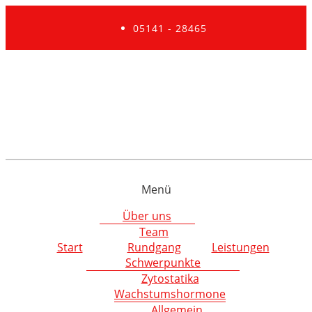
05141 - 28465
Menü
Über uns
Team
Start
Rundgang
Leistungen
Schwerpunkte
Zytostatika
Wachstumshormone
Allgemein