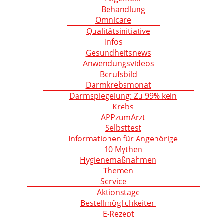
Behandlung
Omnicare
Qualitätsinitiative
Infos
Gesundheitsnews
Anwendungsvideos
Berufsbild
Darmkrebsmonat
Darmspiegelung: Zu 99% kein
Krebs
APPzumArzt
Selbsttest
Informationen für Angehörige
10 Mythen
Hygienemaßnahmen
Themen
Service
Aktionstage
Bestellmöglichkeiten
E-Rezept