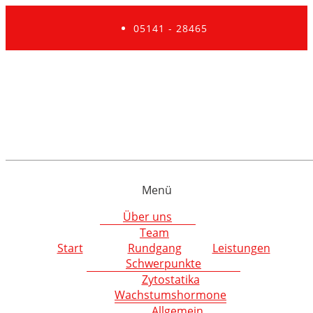
05141 - 28465
Menü
Über uns
Team
Start
Rundgang
Leistungen
Schwerpunkte
Zytostatika
Wachstumshormone
Allgemein