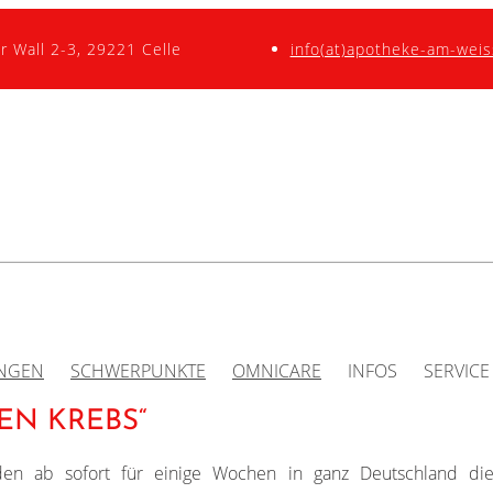
r Wall 2-3, 29221 Celle
info(at)apotheke-am-weis
UNGEN
SCHWERPUNKTE
OMNICARE
INFOS
SERVICE
N KREBS“
den ab sofort für einige Wochen in ganz Deutschland die