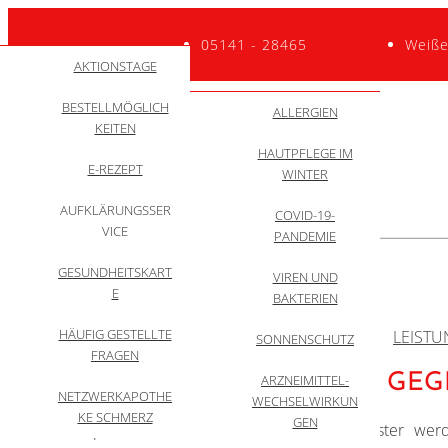
05141 - 28465
Weiße
GESUNDHEITSNEW
QUALITÄTSINITIATI
AKTIONSTAGE
ZYTOSTATIKA
TEAM
VE
S
BESTELLMÖGLICH
WACHSTUMSHOR
RUNDGANG
DARMSPIEGELUNG:
ALLGEMEIN
ALLERGIEN
ANWENDUNGSVID
KEITEN
MONE
ZU 99% KEIN
EOS
HAUTPFLEGE IM
BEHANDLUNG
KREBS
E-REZEPT
WINTER
BERUFSBILD
APPZUMARZT
AUFKLÄRUNGSSER
COVID-19-
DARMKREBSMONA
VICE
SELBSTTEST
PANDEMIE
T
GESUNDHEITSKART
Menü
INFORMATIONEN
VIREN UND
HYGIENEMASSNAHM
E
FÜR ANGEHÖRIGE
BAKTERIEN
EN
HÄUFIG GESTELLTE
START
ÜBER UNS
LEIST
SONNENSCHUTZ
10 MYTHEN
THEMEN
FRAGEN
KAMPAGNE „BEWEGUNG GEGE
ARZNEIMITTEL-
NETZWERKAPOTHE
WECHSELWIRKUN
KE SCHMERZ
GEN
Großplakate, beklebte Stadtbusse und Poster wer