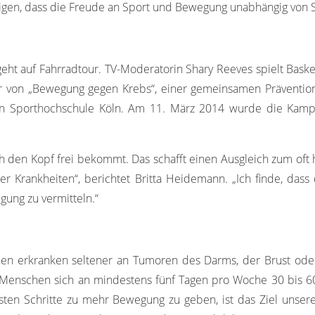
en, dass die Freude an Sport und Bewegung unabhängig von Sp
ht auf Fahrradtour. TV-Moderatorin Shary Reeves spielt Baske
fter von „Bewegung gegen Krebs“, einer gemeinsamen Präventi
n Sporthochschule Köln. Am 11. März 2014 wurde die Kam
 den Kopf frei bekommt. Das schafft einen Ausgleich zum oft he
er Krankheiten“, berichtet Britta Heidemann. „Ich finde, dass
ung zu vermitteln.“
chen erkranken seltener an Tumoren des Darms, der Brust ode
 Menschen sich an mindestens fünf Tagen pro Woche 30 bis 
rsten Schritte zu mehr Bewegung zu geben, ist das Ziel unsere