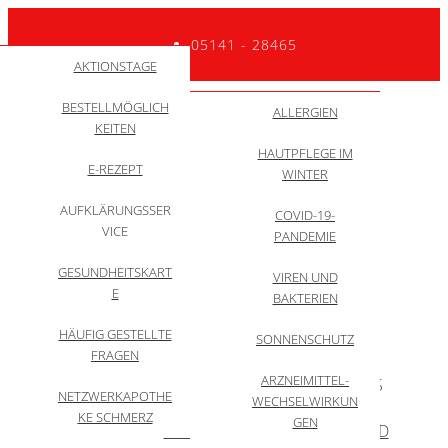
05141 - 28465
GESUNDHEITSNEW
QUALITÄTSINITIATI
AKTIONSTAGE
ZYTOSTATIKA
TEAM
VE
S
BESTELLMÖGLICH
WACHSTUMSHOR
RUNDGANG
DARMSPIEGELUNG:
ALLGEMEIN
ALLERGIEN
ANWENDUNGSVID
KEITEN
MONE
ZU 99% KEIN
EOS
HAUTPFLEGE IM
BEHANDLUNG
KREBS
E-REZEPT
WINTER
BERUFSBILD
APPZUMARZT
AUFKLÄRUNGSSER
COVID-19-
DARMKREBSMONA
VICE
SELBSTTEST
PANDEMIE
T
GESUNDHEITSKART
Menü
INFORMATIONEN
VIREN UND
HYGIENEMASSNAHM
E
FÜR ANGEHÖRIGE
BAKTERIEN
EN
HÄUFIG GESTELLTE
START
ÜBER UNS
LEISTUNGEN
SONNENSCHUTZ
10 MYTHEN
THEMEN
FRAGEN
ARZNEIMITTEL-
SCHWERPUNKTE
OMNICARE
INFOS
NETZWERKAPOTHE
WECHSELWIRKUN
KE SCHMERZ
GEN
SERVICE
SOZIALES
SHOP & VERSAND