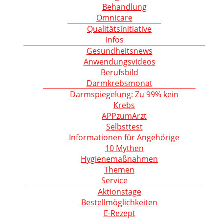
Behandlung
Omnicare
Qualitätsinitiative
Infos
Gesundheitsnews
Anwendungsvideos
Berufsbild
Darmkrebsmonat
Darmspiegelung: Zu 99% kein
Krebs
APPzumArzt
Selbsttest
Informationen für Angehörige
10 Mythen
Hygienemaßnahmen
Themen
Service
Aktionstage
Bestellmöglichkeiten
E-Rezept