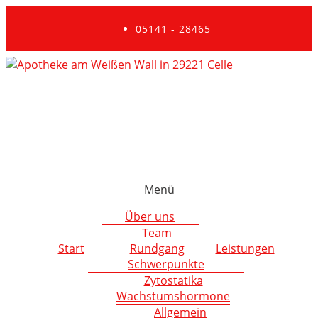
05141 - 28465
Menü
Über uns
Team
Start
Rundgang
Leistungen
Schwerpunkte
Zytostatika
Wachstumshormone
Allgemein