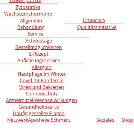
Schwerpunkte
Zytostatika
Wachstumshormone
Omnicare
Allgemein
Behandlung
Qualitätsinitiative
Service
Aktionstage
Bestellmöglichkeiten
E-Rezept
Aufklärungsservice
Allergien
Hautpflege im Winter
Covid-19-Pandemie
Viren und Bakterien
Sonnenschutz
Arzneimittel-Wechselwirkungen
Gesundheitskarte
Häufig gestellte Fragen
NetzwerkApotheke Schmerz
Soziales
Shop