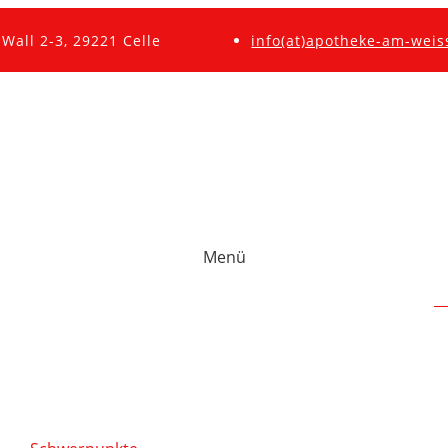
Wall 2-3, 29221 Celle
info(at)apotheke-am-weis
Menü