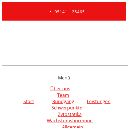
05141 - 28465
Menü
Über uns
Team
Start
Rundgang
Leistungen
Schwerpunkte
Zytostatika
Wachstumshormone
Allgemein