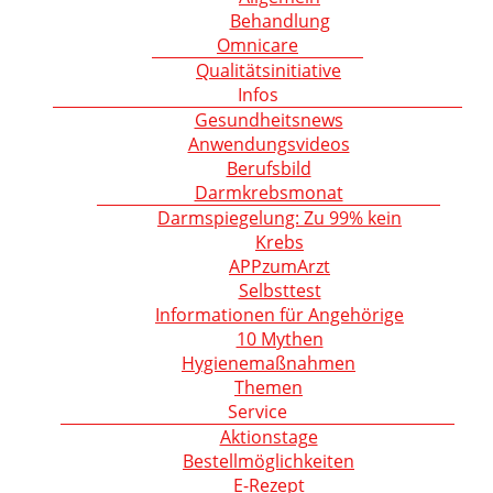
Behandlung
Omnicare
Qualitätsinitiative
Infos
Gesundheitsnews
Anwendungsvideos
Berufsbild
Darmkrebsmonat
Darmspiegelung: Zu 99% kein
Krebs
APPzumArzt
Selbsttest
Informationen für Angehörige
10 Mythen
Hygienemaßnahmen
Themen
Service
Aktionstage
Bestellmöglichkeiten
E-Rezept