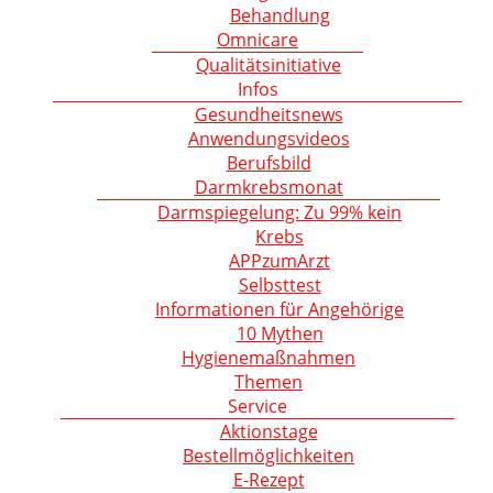
Behandlung
Omnicare
Qualitätsinitiative
Infos
Gesundheitsnews
Anwendungsvideos
Berufsbild
Darmkrebsmonat
Darmspiegelung: Zu 99% kein
Krebs
APPzumArzt
Selbsttest
Informationen für Angehörige
10 Mythen
Hygienemaßnahmen
Themen
Service
Aktionstage
Bestellmöglichkeiten
E-Rezept