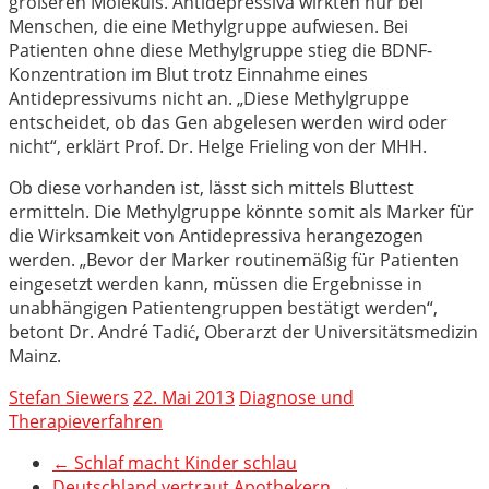
größeren Moleküls. Antidepressiva wirkten nur bei
Menschen, die eine Methylgruppe aufwiesen. Bei
Patienten ohne diese Methylgruppe stieg die BDNF-
Konzentration im Blut trotz Einnahme eines
Antidepressivums nicht an. „Diese Methylgruppe
entscheidet, ob das Gen abgelesen werden wird oder
nicht“, erklärt Prof. Dr. Helge Frieling von der MHH.
Ob diese vorhanden ist, lässt sich mittels Bluttest
ermitteln. Die Methylgruppe könnte somit als Marker für
die Wirksamkeit von Antidepressiva herangezogen
werden. „Bevor der Marker routinemäßig für Patienten
eingesetzt werden kann, müssen die Ergebnisse in
unabhängigen Patientengruppen bestätigt werden“,
betont Dr. André Tadić, Oberarzt der Universitätsmedizin
Mainz.
Stefan Siewers
22. Mai 2013
Diagnose und
Therapieverfahren
←
Schlaf macht Kinder schlau
Deutschland vertraut Apothekern
→