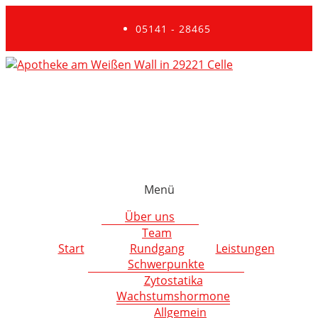
05141 - 28465
Menü
Über uns
Team
Start
Rundgang
Leistungen
Schwerpunkte
Zytostatika
Wachstumshormone
Allgemein