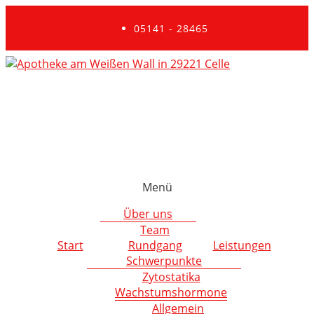
05141 - 28465
Menü
Über uns
Team
Start
Rundgang
Leistungen
Schwerpunkte
Zytostatika
Wachstumshormone
Allgemein