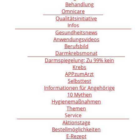
Behandlung
Omnicare
Qualitätsinitiative
Infos
Gesundheitsnews
Anwendungsvideos
Berufsbild
Darmkrebsmonat
Darmspiegelung: Zu 99% kein
Krebs
APPzumArzt
Selbsttest
Informationen für Angehörige
10 Mythen
Hygienemaßnahmen
Themen
Service
Aktionstage
Bestellmöglichkeiten
E-Rezept