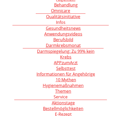
Behandlung
Omnicare
Qualitätsinitiative
Infos
Gesundheitsnews
Anwendungsvideos
Berufsbild
Darmkrebsmonat
Darmspiegelung: Zu 99% kein
Krebs
APPzumArzt
Selbsttest
Informationen für Angehörige
10 Mythen
Hygienemaßnahmen
Themen
Service
Aktionstage
Bestellmöglichkeiten
E-Rezept