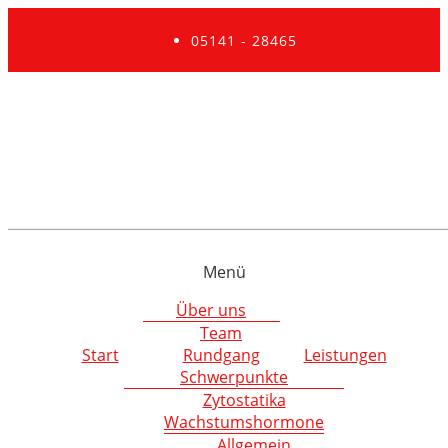
05141 - 28465
Menü
Über uns
Team
Start
Rundgang
Leistungen
Schwerpunkte
Zytostatika
Wachstumshormone
Allgemein