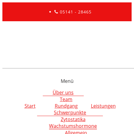
05141 - 28465
Menü
Über uns
Team
Start
Rundgang
Leistungen
Schwerpunkte
Zytostatika
Wachstumshormone
Allgemein