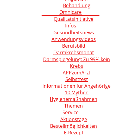
Behandlung
Omnicare
Qualitätsinitiative
Infos
Gesundheitsnews
Anwendungsvideos
Berufsbild
Darmkrebsmonat
Darmspiegelung: Zu 99% kein
Krebs
APPzumArzt
Selbsttest
Informationen für Angehörige
10 Mythen
Hygienemaßnahmen
Themen
Service
Aktionstage
Bestellmöglichkeiten
E-Rezept