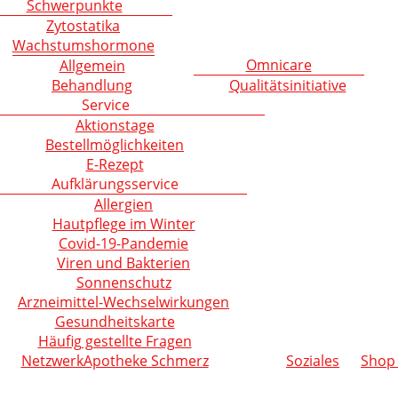
Schwerpunkte
Zytostatika
Wachstumshormone
Omnicare
Allgemein
Behandlung
Qualitätsinitiative
Service
Aktionstage
Bestellmöglichkeiten
E-Rezept
Aufklärungsservice
Allergien
Hautpflege im Winter
Covid-19-Pandemie
Viren und Bakterien
Sonnenschutz
Arzneimittel-Wechselwirkungen
Gesundheitskarte
Häufig gestellte Fragen
NetzwerkApotheke Schmerz
Soziales
Shop