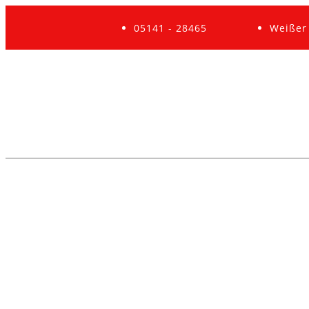
05141 - 28465
Weißer 