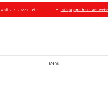
Wall 2-3, 29221 Celle
info(at)apotheke-am-weis
Menü